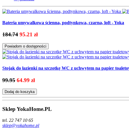
Bateria umywalkowa ścienna, podtynkowa, czarna, loft - Yoka
184.74
95.21 zł
Powiadom o dostępności
Stojak do łazienki na szczotkę WC z uchwytem na papier toale
99.95
64.99 zł
Dodaj do koszyka
Sklep YokaHome.PL
tel. 22 747 10 65
sklep@yokahome.pl