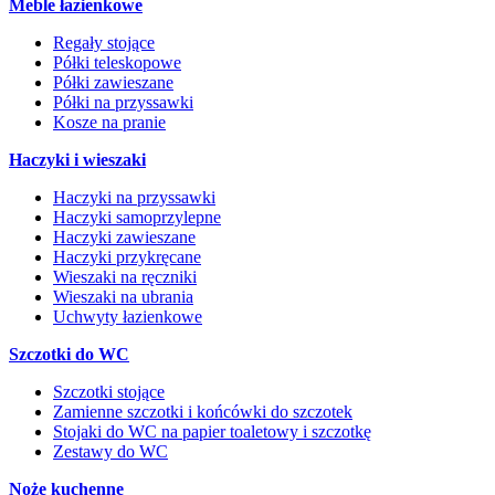
Meble łazienkowe
Regały stojące
Półki teleskopowe
Półki zawieszane
Półki na przyssawki
Kosze na pranie
Haczyki i wieszaki
Haczyki na przyssawki
Haczyki samoprzylepne
Haczyki zawieszane
Haczyki przykręcane
Wieszaki na ręczniki
Wieszaki na ubrania
Uchwyty łazienkowe
Szczotki do WC
Szczotki stojące
Zamienne szczotki i końcówki do szczotek
Stojaki do WC na papier toaletowy i szczotkę
Zestawy do WC
Noże kuchenne