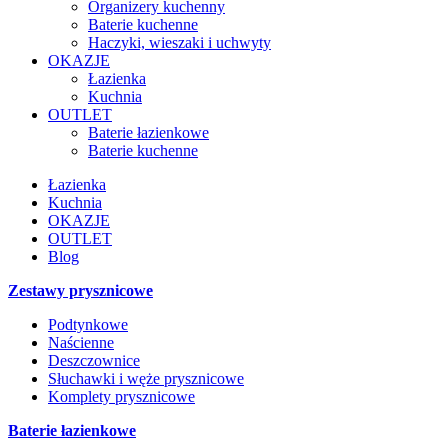
Organizery kuchenny
Baterie kuchenne
Haczyki, wieszaki i uchwyty
OKAZJE
Łazienka
Kuchnia
OUTLET
Baterie łazienkowe
Baterie kuchenne
Łazienka
Kuchnia
OKAZJE
OUTLET
Blog
Zestawy prysznicowe
Podtynkowe
Naścienne
Deszczownice
Słuchawki i węże prysznicowe
Komplety prysznicowe
Baterie łazienkowe