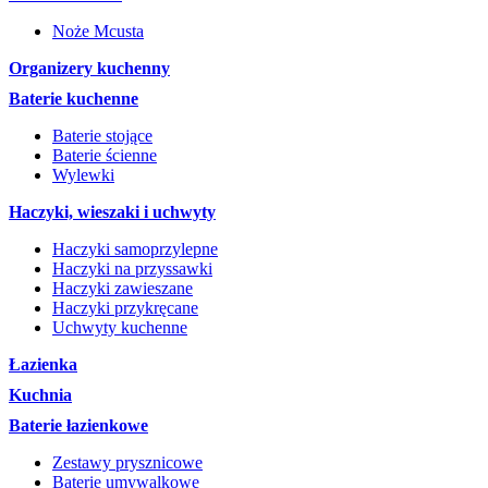
Noże Mcusta
Organizery kuchenny
Baterie kuchenne
Baterie stojące
Baterie ścienne
Wylewki
Haczyki, wieszaki i uchwyty
Haczyki samoprzylepne
Haczyki na przyssawki
Haczyki zawieszane
Haczyki przykręcane
Uchwyty kuchenne
Łazienka
Kuchnia
Baterie łazienkowe
Zestawy prysznicowe
Baterie umywalkowe