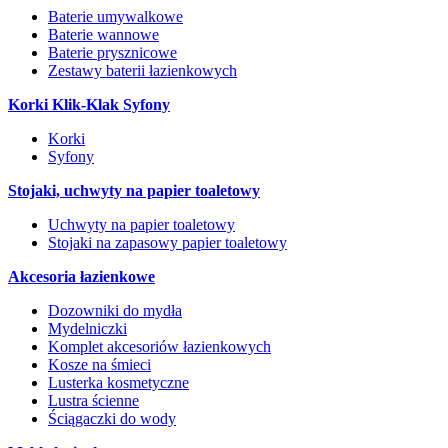
Baterie umywalkowe
Baterie wannowe
Baterie prysznicowe
Zestawy baterii łazienkowych
Korki Klik-Klak Syfony
Korki
Syfony
Stojaki, uchwyty na papier toaletowy
Uchwyty na papier toaletowy
Stojaki na zapasowy papier toaletowy
Akcesoria łazienkowe
Dozowniki do mydła
Mydelniczki
Komplet akcesoriów łazienkowych
Kosze na śmieci
Lusterka kosmetyczne
Lustra ścienne
Ściągaczki do wody