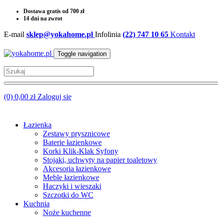
Dostawa gratis od 700 zł
14 dni na zwrot
E-mail
sklep@yokahome.pl
Infolinia
(22) 747 10 65
Kontakt
Toggle navigation
(0) 0,00 zł
Zaloguj się
Łazienka
Zestawy prysznicowe
Baterie łazienkowe
Korki Klik-Klak Syfony
Stojaki, uchwyty na papier toaletowy
Akcesoria łazienkowe
Meble łazienkowe
Haczyki i wieszaki
Szczotki do WC
Kuchnia
Noże kuchenne