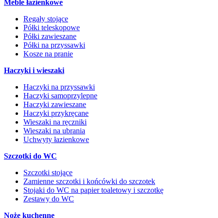
Meble łazienkowe
Regały stojące
Półki teleskopowe
Półki zawieszane
Półki na przyssawki
Kosze na pranie
Haczyki i wieszaki
Haczyki na przyssawki
Haczyki samoprzylepne
Haczyki zawieszane
Haczyki przykręcane
Wieszaki na ręczniki
Wieszaki na ubrania
Uchwyty łazienkowe
Szczotki do WC
Szczotki stojące
Zamienne szczotki i końcówki do szczotek
Stojaki do WC na papier toaletowy i szczotkę
Zestawy do WC
Noże kuchenne