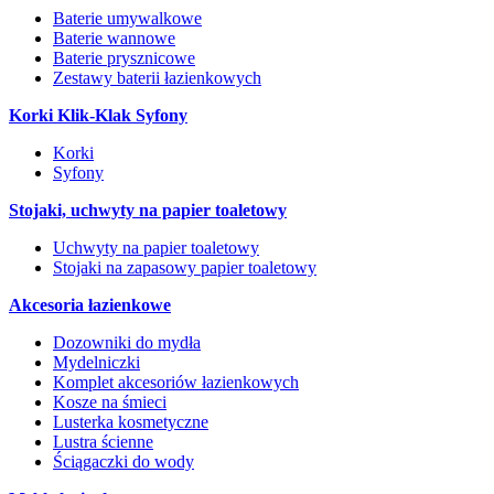
Baterie umywalkowe
Baterie wannowe
Baterie prysznicowe
Zestawy baterii łazienkowych
Korki Klik-Klak Syfony
Korki
Syfony
Stojaki, uchwyty na papier toaletowy
Uchwyty na papier toaletowy
Stojaki na zapasowy papier toaletowy
Akcesoria łazienkowe
Dozowniki do mydła
Mydelniczki
Komplet akcesoriów łazienkowych
Kosze na śmieci
Lusterka kosmetyczne
Lustra ścienne
Ściągaczki do wody