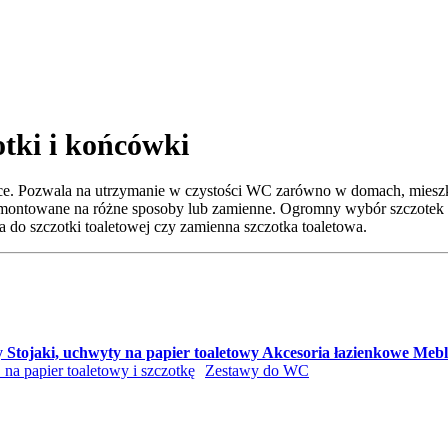
otki i końcówki
ce. Pozwala na utrzymanie w czystości WC zarówno w domach, mieszkani
e montowane na różne sposoby lub zamienne. Ogromny wybór szczotek
 do szczotki toaletowej czy zamienna szczotka toaletowa.
y
Stojaki, uchwyty na papier toaletowy
Akcesoria łazienkowe
Mebl
na papier toaletowy i szczotkę
Zestawy do WC