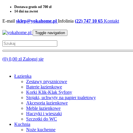
Dostawa gratis od 700 zł
14 dni na zwrot
E-mail
sklep@yokahome.pl
Infolinia
(22) 747 10 65
Kontakt
Toggle navigation
(0) 0,00 zł
Zaloguj się
Łazienka
Zestawy prysznicowe
Baterie łazienkowe
Korki Klik-Klak Syfony
Stojaki, uchwyty na papier toaletowy
Akcesoria łazienkowe
Meble łazienkowe
Haczyki i wieszaki
Szczotki do WC
Kuchnia
Noże kuchenne