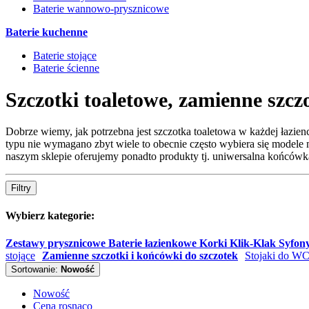
Baterie wannowo-prysznicowe
Baterie kuchenne
Baterie stojące
Baterie ścienne
Szczotki toaletowe, zamienne szcz
Dobrze wiemy, jak potrzebna jest szczotka toaletowa w każdej łazien
typu nie wymagano zbyt wiele to obecnie często wybiera się model
naszym sklepie oferujemy ponadto produkty tj. uniwersalna końcówka
Filtry
Wybierz kategorie:
Zestawy prysznicowe
Baterie łazienkowe
Korki Klik-Klak Syfon
stojące
Zamienne szczotki i końcówki do szczotek
Stojaki do WC 
Sortowanie:
Nowość
Nowość
Cena rosnąco