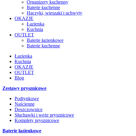
Organizery kuchenny
Baterie kuchenne
Haczyki, wieszaki i uchwyty
OKAZJE
Łazienka
Kuchnia
OUTLET
Baterie łazienkowe
Baterie kuchenne
Łazienka
Kuchnia
OKAZJE
OUTLET
Blog
Zestawy prysznicowe
Podtynkowe
Naścienne
Deszczownice
Słuchawki i węże prysznicowe
Komplety prysznicowe
Baterie łazienkowe