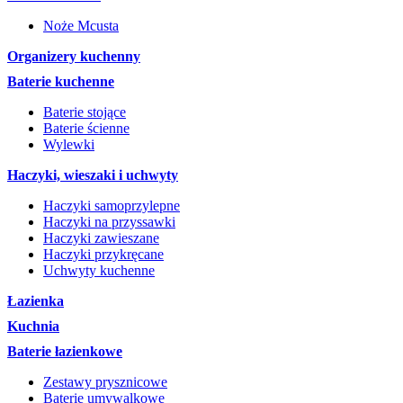
Noże Mcusta
Organizery kuchenny
Baterie kuchenne
Baterie stojące
Baterie ścienne
Wylewki
Haczyki, wieszaki i uchwyty
Haczyki samoprzylepne
Haczyki na przyssawki
Haczyki zawieszane
Haczyki przykręcane
Uchwyty kuchenne
Łazienka
Kuchnia
Baterie łazienkowe
Zestawy prysznicowe
Baterie umywalkowe