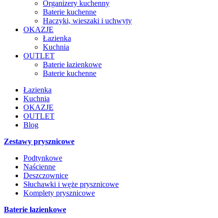
Organizery kuchenny
Baterie kuchenne
Haczyki, wieszaki i uchwyty
OKAZJE
Łazienka
Kuchnia
OUTLET
Baterie łazienkowe
Baterie kuchenne
Łazienka
Kuchnia
OKAZJE
OUTLET
Blog
Zestawy prysznicowe
Podtynkowe
Naścienne
Deszczownice
Słuchawki i węże prysznicowe
Komplety prysznicowe
Baterie łazienkowe