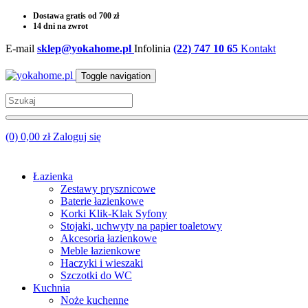
Dostawa gratis od 700 zł
14 dni na zwrot
E-mail
sklep@yokahome.pl
Infolinia
(22) 747 10 65
Kontakt
Toggle navigation
(0) 0,00 zł
Zaloguj się
Łazienka
Zestawy prysznicowe
Baterie łazienkowe
Korki Klik-Klak Syfony
Stojaki, uchwyty na papier toaletowy
Akcesoria łazienkowe
Meble łazienkowe
Haczyki i wieszaki
Szczotki do WC
Kuchnia
Noże kuchenne