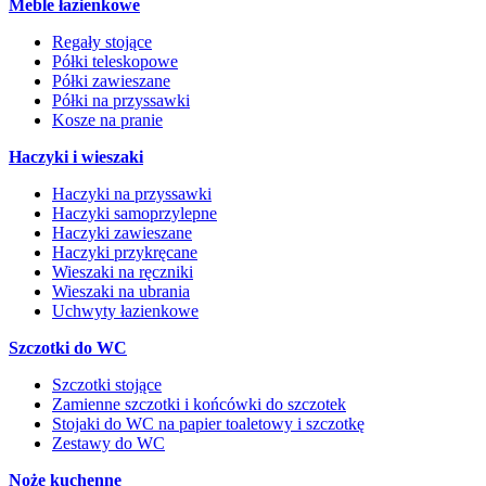
Meble łazienkowe
Regały stojące
Półki teleskopowe
Półki zawieszane
Półki na przyssawki
Kosze na pranie
Haczyki i wieszaki
Haczyki na przyssawki
Haczyki samoprzylepne
Haczyki zawieszane
Haczyki przykręcane
Wieszaki na ręczniki
Wieszaki na ubrania
Uchwyty łazienkowe
Szczotki do WC
Szczotki stojące
Zamienne szczotki i końcówki do szczotek
Stojaki do WC na papier toaletowy i szczotkę
Zestawy do WC
Noże kuchenne