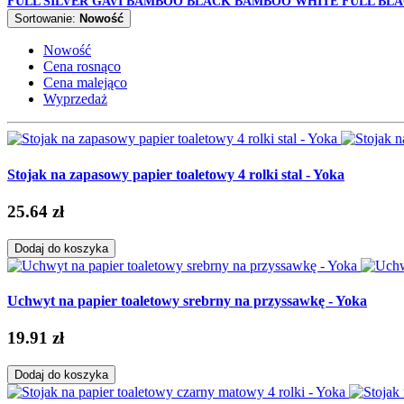
FULL SILVER
GAVI
BAMBOO BLACK
BAMBOO WHITE
FULL BL
Sortowanie:
Nowość
Nowość
Cena rosnąco
Cena malejąco
Wyprzedaż
Stojak na zapasowy papier toaletowy 4 rolki stal - Yoka
25.64 zł
Dodaj do koszyka
Uchwyt na papier toaletowy srebrny na przyssawkę - Yoka
19.91 zł
Dodaj do koszyka