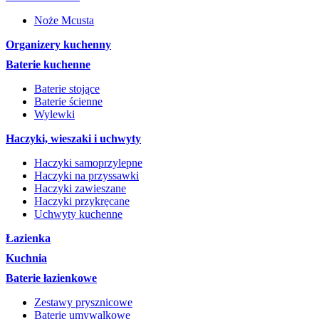
Noże Mcusta
Organizery kuchenny
Baterie kuchenne
Baterie stojące
Baterie ścienne
Wylewki
Haczyki, wieszaki i uchwyty
Haczyki samoprzylepne
Haczyki na przyssawki
Haczyki zawieszane
Haczyki przykręcane
Uchwyty kuchenne
Łazienka
Kuchnia
Baterie łazienkowe
Zestawy prysznicowe
Baterie umywalkowe