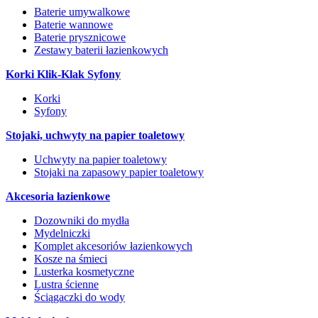
Baterie umywalkowe
Baterie wannowe
Baterie prysznicowe
Zestawy baterii łazienkowych
Korki Klik-Klak Syfony
Korki
Syfony
Stojaki, uchwyty na papier toaletowy
Uchwyty na papier toaletowy
Stojaki na zapasowy papier toaletowy
Akcesoria łazienkowe
Dozowniki do mydła
Mydelniczki
Komplet akcesoriów łazienkowych
Kosze na śmieci
Lusterka kosmetyczne
Lustra ścienne
Ściągaczki do wody