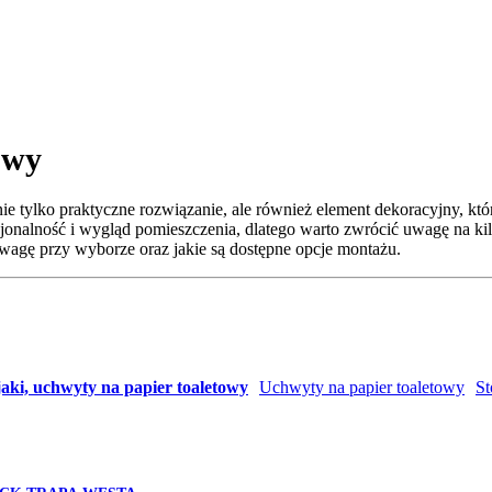
owy
nie tylko praktyczne rozwiązanie, ale również element dekoracyjny, kt
nalność i wygląd pomieszczenia, dlatego warto zwrócić uwagę na kilka
uwagę przy wyborze oraz jakie są dostępne opcje montażu.
jaki, uchwyty na papier toaletowy
Uchwyty na papier toaletowy
St