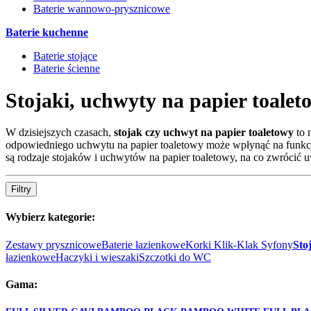
Baterie wannowo-prysznicowe
Baterie kuchenne
Baterie stojące
Baterie ścienne
Stojaki, uchwyty na papier toalet
W dzisiejszych czasach,
stojak czy uchwyt na papier toaletowy
to 
odpowiedniego uchwytu na papier toaletowy może wpłynąć na funkcjo
są rodzaje stojaków i uchwytów na papier toaletowy, na co zwrócić 
Filtry
Wybierz kategorie:
Zestawy prysznicowe
Baterie łazienkowe
Korki Klik-Klak Syfony
Sto
łazienkowe
Haczyki i wieszaki
Szczotki do WC
Gama: