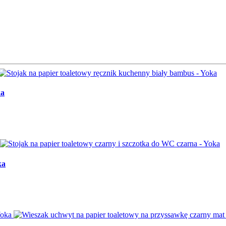
ka
ka