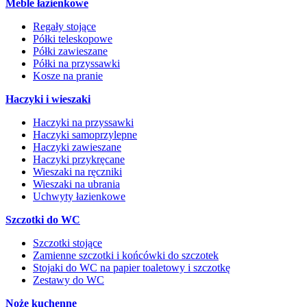
Meble łazienkowe
Regały stojące
Półki teleskopowe
Półki zawieszane
Półki na przyssawki
Kosze na pranie
Haczyki i wieszaki
Haczyki na przyssawki
Haczyki samoprzylepne
Haczyki zawieszane
Haczyki przykręcane
Wieszaki na ręczniki
Wieszaki na ubrania
Uchwyty łazienkowe
Szczotki do WC
Szczotki stojące
Zamienne szczotki i końcówki do szczotek
Stojaki do WC na papier toaletowy i szczotkę
Zestawy do WC
Noże kuchenne