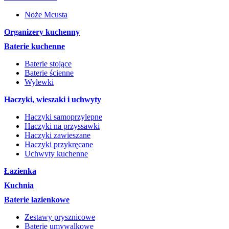
Noże Mcusta
Organizery kuchenny
Baterie kuchenne
Baterie stojące
Baterie ścienne
Wylewki
Haczyki, wieszaki i uchwyty
Haczyki samoprzylepne
Haczyki na przyssawki
Haczyki zawieszane
Haczyki przykręcane
Uchwyty kuchenne
Łazienka
Kuchnia
Baterie łazienkowe
Zestawy prysznicowe
Baterie umywalkowe