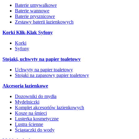
Baterie umywalkowe
Baterie wannowe
Baterie prysznicowe
Zestawy baterii łazienkowych
Korki Klik-Klak Syfony
Korki
Syfony
Stojaki, uchwyty na papier toaletowy
Uchwyty na papier toaletowy
Stojaki na zapasowy papier toaletowy
Akcesoria łazienkowe
Dozowniki do mydła
Mydelniczki
Komplet akcesoriów łazienkowych
Kosze na śmieci
Lusterka kosmetyczne
Lustra ścienne
Ściągaczki do wody