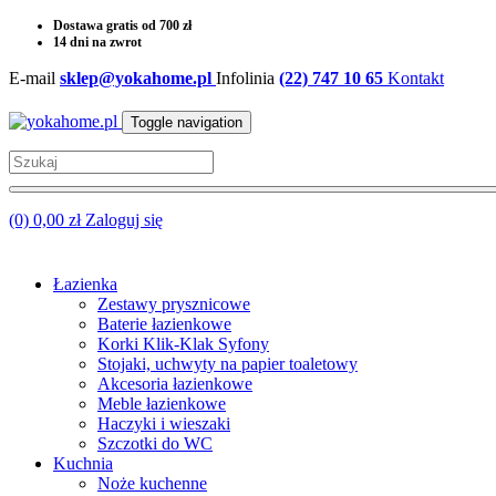
Dostawa gratis od 700 zł
14 dni na zwrot
E-mail
sklep@yokahome.pl
Infolinia
(22) 747 10 65
Kontakt
Toggle navigation
(0) 0,00 zł
Zaloguj się
Łazienka
Zestawy prysznicowe
Baterie łazienkowe
Korki Klik-Klak Syfony
Stojaki, uchwyty na papier toaletowy
Akcesoria łazienkowe
Meble łazienkowe
Haczyki i wieszaki
Szczotki do WC
Kuchnia
Noże kuchenne