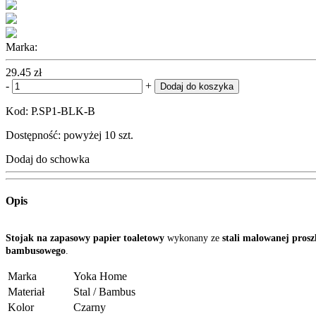
Marka:
29.45 zł
-
+
Dodaj do koszyka
Kod: P.SP1-BLK-B
Dostępność: powyżej 10 szt.
Dodaj do schowka
Opis
Stojak na zapasowy papier toaletowy
wykonany ze
stali malowanej pros
bambusowego
.
Marka
Yoka Home
Materiał
Stal / Bambus
Kolor
Czarny