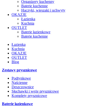
Organizery kuchenny
Baterie kuchenne
Haczyki, wieszaki i uchwyty
OKAZJE
Łazienka
Kuchnia
OUTLET
Baterie łazienkowe
Baterie kuchenne
Łazienka
Kuchnia
OKAZJE
OUTLET
Blog
Zestawy prysznicowe
Podtynkowe
Naścienne
Deszczownice
Słuchawki i węże prysznicowe
Komplety prysznicowe
Baterie łazienkowe