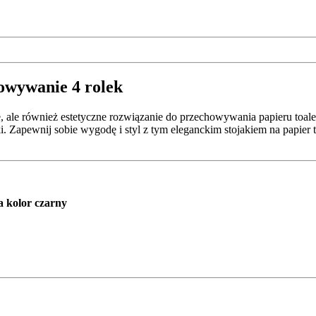
howywanie 4 rolek
ne, ale również estetyczne rozwiązanie do przechowywania papieru toal
enki. Zapewnij sobie wygodę i styl z tym eleganckim stojakiem na papi
a kolor czarny