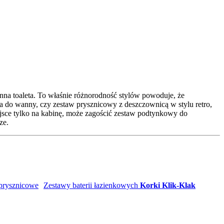
nna toaleta. To właśnie różnorodność stylów powoduje, że
 do wanny, czy zestaw prysznicowy z deszczownicą w stylu retro,
iejsce tylko na kabinę, może zagościć zestaw podtynkowy do
ze.
 prysznicowe
Zestawy baterii łazienkowych
Korki Klik-Klak