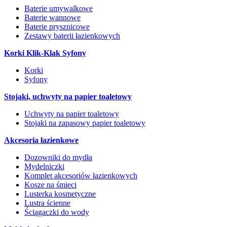
Baterie umywalkowe
Baterie wannowe
Baterie prysznicowe
Zestawy baterii łazienkowych
Korki Klik-Klak Syfony
Korki
Syfony
Stojaki, uchwyty na papier toaletowy
Uchwyty na papier toaletowy
Stojaki na zapasowy papier toaletowy
Akcesoria łazienkowe
Dozowniki do mydła
Mydelniczki
Komplet akcesoriów łazienkowych
Kosze na śmieci
Lusterka kosmetyczne
Lustra ścienne
Ściągaczki do wody