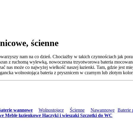
icowe, ścienne
towarzyszy nam na co dzień. Chociażby w takich czynnościach jak pora
y kran z ruchomą wylewką, nowoczesna trzyotworowa bateria mocowana
zać nas może co najwyżej wielkość naszej łazienki. Tam, gdzie jest m
gancka wolnostojąca bateria z prysznicem w czarnym lub złotym kolor
aterie wannowe
Wolnostojące
Ścienne
Nawannowe
Baterie
we
Meble łazienkowe
Haczyki i wieszaki
Szczotki do WC