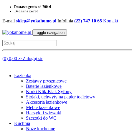
Dostawa gratis od 700 zł
14 dni na zwrot
E-mail
sklep@yokahome.pl
Infolinia
(22) 747 10 65
Kontakt
Toggle navigation
(0) 0,00 zł
Zaloguj się
Łazienka
Zestawy prysznicowe
Baterie łazienkowe
Korki Klik-Klak Syfony
Stojaki, uchwyty na papier toaletowy
Akcesoria łazienkowe
Meble łazienkowe
Haczyki i wieszaki
Szczotki do WC
Kuchnia
Noże kuchenne