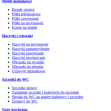
Meble łazienkowe
Regały stojące
Półki teleskopowe
Półki zawieszane
Półki na przyssawki
Kosze na pranie
Haczyki i wieszaki
Haczyki na przyssawki
Haczyki samoprzylepne
Haczyki zawieszane
Haczyki przykręcane
Wieszaki na ręczniki
Wieszaki na ubrania
Uchwyty łazienkowe
Szczotki do WC
Szczotki stojące
Zamienne szczotki i końcówki do szczotek
Stojaki do WC na papier toaletowy i szczotkę
Zestawy do WC
Noże kuchenne