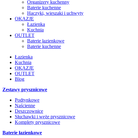
Organizery kuchenny
Baterie kuchenne
Haczyki, wieszaki i uchwyty
OKAZJE
Łazienka
Kuchnia
OUTLET
Baterie łazienkowe
Baterie kuchenne
Łazienka
Kuchnia
OKAZJE
OUTLET
Blog
Zestawy prysznicowe
Podtynkowe
Naścienne
Deszczownice
Słuchawki i węże prysznicowe
Komplety prysznicowe
Baterie łazienkowe