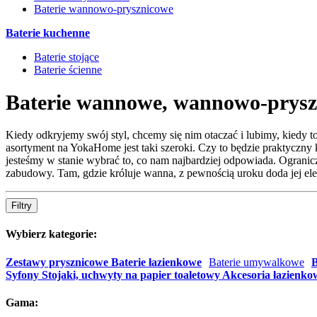
Baterie wannowo-prysznicowe
Baterie kuchenne
Baterie stojące
Baterie ścienne
Baterie wannowe, wannowo-pryszn
Kiedy odkryjemy swój styl, chcemy się nim otaczać i lubimy, kiedy 
asortyment na YokaHome jest taki szeroki. Czy to będzie praktyczn
jesteśmy w stanie wybrać to, co nam najbardziej odpowiada. Ogranic
zabudowy. Tam, gdzie króluje wanna, z pewnością uroku doda jej ele
Filtry
Wybierz kategorie:
Zestawy prysznicowe
Baterie łazienkowe
Baterie umywalkowe
B
Syfony
Stojaki, uchwyty na papier toaletowy
Akcesoria łazienko
Gama: