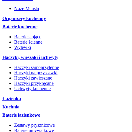
Noże Mcusta
Organizery kuchenny
Baterie kuchenne
Baterie stojące
Baterie ścienne
Wylewki
Haczyki, wieszaki i uchwyty
Haczyki samoprzylepne
Haczyki na przyssawki
Haczyki zawieszane
Haczyki przykręcane
Uchwyty kuchenne
Łazienka
Kuchnia
Baterie łazienkowe
Zestawy prysznicowe
Baterie umywalkowe