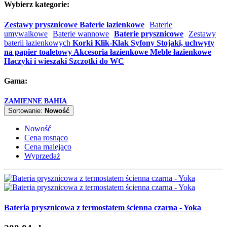
Wybierz kategorie:
Zestawy prysznicowe
Baterie łazienkowe
Baterie
umywalkowe
Baterie wannowe
Baterie prysznicowe
Zestawy
baterii łazienkowych
Korki Klik-Klak Syfony
Stojaki, uchwyty
na papier toaletowy
Akcesoria łazienkowe
Meble łazienkowe
Haczyki i wieszaki
Szczotki do WC
Gama:
ZAMIENNE
BAHIA
Sortowanie:
Nowość
Nowość
Cena rosnąco
Cena malejąco
Wyprzedaż
Bateria prysznicowa z termostatem ścienna czarna - Yoka