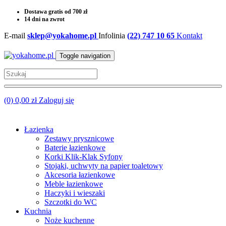
Dostawa gratis od 700 zł
14 dni na zwrot
E-mail
sklep@yokahome.pl
Infolinia
(22) 747 10 65
Kontakt
Toggle navigation
(0) 0,00 zł
Zaloguj się
Łazienka
Zestawy prysznicowe
Baterie łazienkowe
Korki Klik-Klak Syfony
Stojaki, uchwyty na papier toaletowy
Akcesoria łazienkowe
Meble łazienkowe
Haczyki i wieszaki
Szczotki do WC
Kuchnia
Noże kuchenne