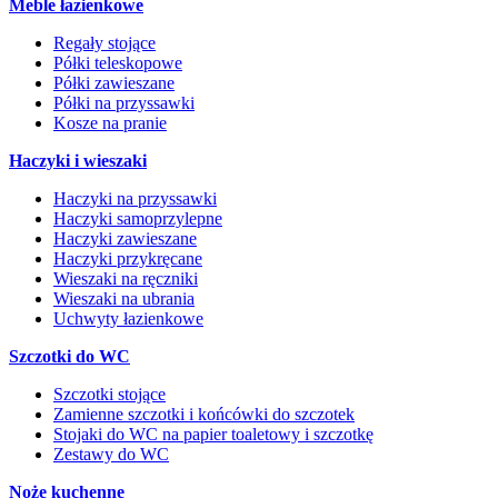
Meble łazienkowe
Regały stojące
Półki teleskopowe
Półki zawieszane
Półki na przyssawki
Kosze na pranie
Haczyki i wieszaki
Haczyki na przyssawki
Haczyki samoprzylepne
Haczyki zawieszane
Haczyki przykręcane
Wieszaki na ręczniki
Wieszaki na ubrania
Uchwyty łazienkowe
Szczotki do WC
Szczotki stojące
Zamienne szczotki i końcówki do szczotek
Stojaki do WC na papier toaletowy i szczotkę
Zestawy do WC
Noże kuchenne