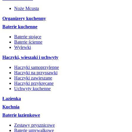
Noże Mcusta
Organizery kuchenny
Baterie kuchenne
Baterie stojące
Baterie ścienne
Wylewki
Haczyki, wieszaki i uchwyty
Haczyki samoprzylepne
Haczyki na przyssawki
Haczyki zawieszane
Haczyki przykręcane
Uchwyty kuchenne
Łazienka
Kuchnia
Baterie łazienkowe
Zestawy prysznicowe
Baterie umywalkowe