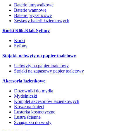
Baterie umywalkowe
Baterie wannowe
Baterie prysznicowe
Zestawy baterii łazienkowych
Korki Klik-Klak Syfony
Korki
Syfony
Stojaki, uchwyty na papier toaletowy
Uchwyty na papier toaletowy
Stojaki na zapasowy papier toaletowy
Akcesoria łazienkowe
Dozowniki do mydła
Mydelniczki
Komplet akcesoriów łazienkowych
Kosze na śmieci
Lusterka kosmetyczne
Lustra ścienne
Ściągaczki do wody