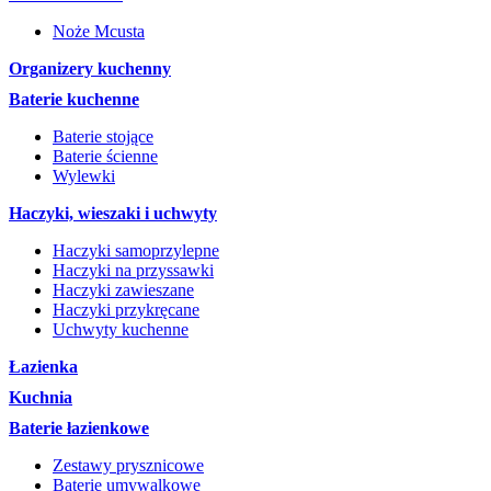
Noże Mcusta
Organizery kuchenny
Baterie kuchenne
Baterie stojące
Baterie ścienne
Wylewki
Haczyki, wieszaki i uchwyty
Haczyki samoprzylepne
Haczyki na przyssawki
Haczyki zawieszane
Haczyki przykręcane
Uchwyty kuchenne
Łazienka
Kuchnia
Baterie łazienkowe
Zestawy prysznicowe
Baterie umywalkowe