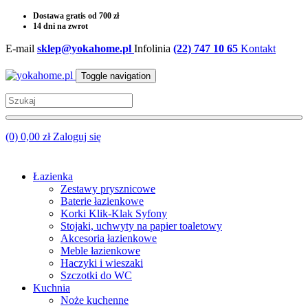
Dostawa gratis od 700 zł
14 dni na zwrot
E-mail
sklep@yokahome.pl
Infolinia
(22) 747 10 65
Kontakt
Toggle navigation
(0) 0,00 zł
Zaloguj się
Łazienka
Zestawy prysznicowe
Baterie łazienkowe
Korki Klik-Klak Syfony
Stojaki, uchwyty na papier toaletowy
Akcesoria łazienkowe
Meble łazienkowe
Haczyki i wieszaki
Szczotki do WC
Kuchnia
Noże kuchenne