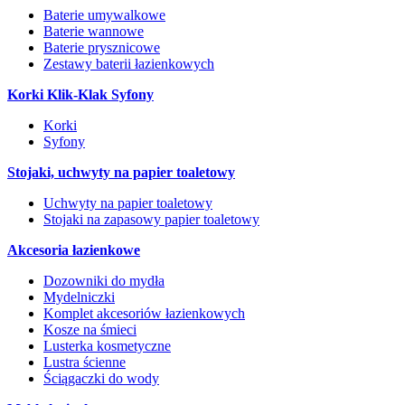
Baterie umywalkowe
Baterie wannowe
Baterie prysznicowe
Zestawy baterii łazienkowych
Korki Klik-Klak Syfony
Korki
Syfony
Stojaki, uchwyty na papier toaletowy
Uchwyty na papier toaletowy
Stojaki na zapasowy papier toaletowy
Akcesoria łazienkowe
Dozowniki do mydła
Mydelniczki
Komplet akcesoriów łazienkowych
Kosze na śmieci
Lusterka kosmetyczne
Lustra ścienne
Ściągaczki do wody