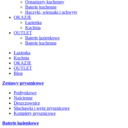
Organizery kuchenny
Baterie kuchenne
Haczyki, wieszaki i uchwyty
OKAZJE
Łazienka
Kuchnia
OUTLET
Baterie łazienkowe
Baterie kuchenne
Łazienka
Kuchnia
OKAZJE
OUTLET
Blog
Zestawy prysznicowe
Podtynkowe
Naścienne
Deszczownice
Słuchawki i węże prysznicowe
Komplety prysznicowe
Baterie łazienkowe