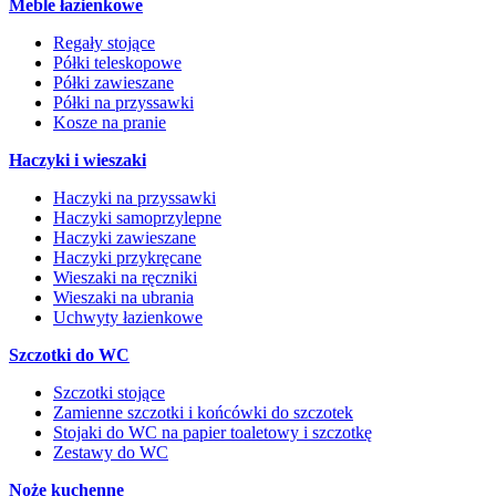
Meble łazienkowe
Regały stojące
Półki teleskopowe
Półki zawieszane
Półki na przyssawki
Kosze na pranie
Haczyki i wieszaki
Haczyki na przyssawki
Haczyki samoprzylepne
Haczyki zawieszane
Haczyki przykręcane
Wieszaki na ręczniki
Wieszaki na ubrania
Uchwyty łazienkowe
Szczotki do WC
Szczotki stojące
Zamienne szczotki i końcówki do szczotek
Stojaki do WC na papier toaletowy i szczotkę
Zestawy do WC
Noże kuchenne