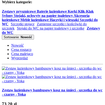
Wybierz kategorie:
Zestawy prysznicowe
Baterie łazienkowe
Korki Klik-Klak
Syfony
Stojaki, uchwyty na papier toaletowy
Akcesoria
łazienkowe
Meble łazienkowe
Haczyki i wieszaki
Szczotki do
WC
Szczotki stojące
Zamienne szczotki i końcówki do
szczotek
Stojaki do WC na papier toaletowy i szczotkę
Zestawy
do WC
Sortowanie:
Nowość
Nowość
Cena rosnąco
Cena malejąco
Wyprzedaż
Zestaw łazienkowy bambusowy kosz na śmieci - szczotka do wc
- czarny - Yoka
73.20 zł