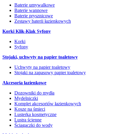
Baterie umywalkowe
Baterie wannowe
Baterie prysznicowe
Zestawy baterii łazienkowych
Korki Klik-Klak Syfony
Korki
Syfony
Stojaki, uchwyty na papier toaletowy
Uchwyty na papier toaletowy
Stojaki na zapasowy papier toaletowy
Akcesoria łazienkowe
Dozowniki do mydła
Mydelniczki
Komplet akcesoriów łazienkowych
Kosze na śmieci
Lusterka kosmetyczne
Lustra ścienne
Ściągaczki do wody