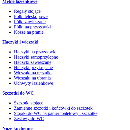
Meble łazienkowe
Regały stojące
Półki teleskopowe
Półki zawieszane
Półki na przyssawki
Kosze na pranie
Haczyki i wieszaki
Haczyki na przyssawki
Haczyki samoprzylepne
Haczyki zawieszane
Haczyki przykręcane
Wieszaki na ręczniki
Wieszaki na ubrania
Uchwyty łazienkowe
Szczotki do WC
Szczotki stojące
Zamienne szczotki i końcówki do szczotek
Stojaki do WC na papier toaletowy i szczotkę
Zestawy do WC
Noże kuchenne