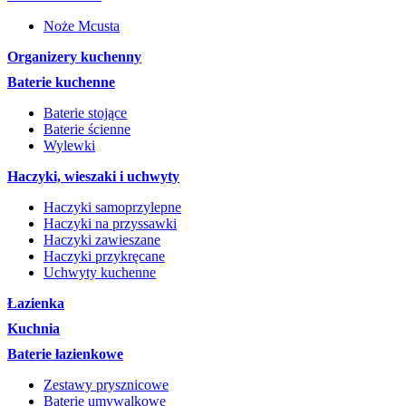
Noże Mcusta
Organizery kuchenny
Baterie kuchenne
Baterie stojące
Baterie ścienne
Wylewki
Haczyki, wieszaki i uchwyty
Haczyki samoprzylepne
Haczyki na przyssawki
Haczyki zawieszane
Haczyki przykręcane
Uchwyty kuchenne
Łazienka
Kuchnia
Baterie łazienkowe
Zestawy prysznicowe
Baterie umywalkowe