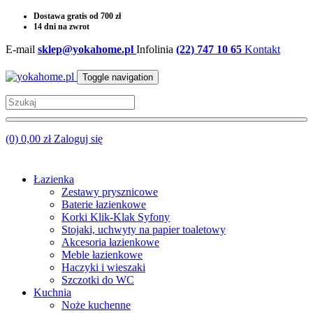
Dostawa gratis od 700 zł
14 dni na zwrot
E-mail
sklep@yokahome.pl
Infolinia
(22) 747 10 65
Kontakt
Toggle navigation
(0) 0,00 zł
Zaloguj się
Łazienka
Zestawy prysznicowe
Baterie łazienkowe
Korki Klik-Klak Syfony
Stojaki, uchwyty na papier toaletowy
Akcesoria łazienkowe
Meble łazienkowe
Haczyki i wieszaki
Szczotki do WC
Kuchnia
Noże kuchenne