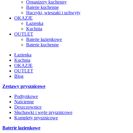
Organizery kuchenny
Baterie kuchenne
Haczyki, wieszaki i uchwyty
OKAZJE
Łazienka
Kuchnia
OUTLET
Baterie łazienkowe
Baterie kuchenne
Łazienka
Kuchnia
OKAZJE
OUTLET
Blog
Zestawy prysznicowe
Podtynkowe
Naścienne
Deszczownice
Słuchawki i węże prysznicowe
Komplety prysznicowe
Baterie łazienkowe