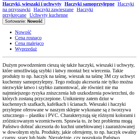
Haczyki, wieszaki i uchwyty
Haczyki samoprzylepne
Haczyki
na przyssawki
Haczyki zawieszane
Haczyki
przykręcane
Uchwyty kuchenne
Sortowanie:
Nowość
Nowość
Cena rosnąco
Cena malejąco
Wyprzedaż
Dużym powodzeniem cieszą się także haczyki, wieszaki i uchwyty,
które umożliwiają szybki i łatwy montaż bez wiercenia. Takie
produkty to np. haczyk na taśmę, wieszak na taśmę 3M czy uchwyt
kuchenny samoprzylepny. Tego rodzaju akcesoria nie tylko można
niezwykle łatwo i szybko zamontować, ale również nie ma
najmniejszego ryzyka zniszczenia lub uszkodzenia powierzchni, do
których zostaną przyczepione. Unikniemy zatem dziur w
kuchennych szafkach, kafelkach i ścianach. Wieszaki i haczyki
przylepne oferowane w naszym sklepie wykonane są z tworzywa
sztucznego – plastiku i PVC. Charakteryzują się różnymi kolorami i
zróżnicowanym wzornictwem. Sprawia to, że bez problemu mogą
Państwo dobrać akcesoria do kuchni umeblowanej i zaaranżowanej
w dowolnym stylu. Produkty, jakie oferujemy, to np. haczyk owalny
czarny, szary lub biały. Niezależnie, czy poszukują Państwo