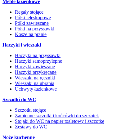
Meble łazienkowe
Regały stojące
Półki teleskopowe
Półki zawieszane
Półki na przyssawki
Kosze na pranie
Haczyki i wieszaki
Haczyki na przyssawki
Haczyki samoprzylepne
Haczyki zawieszane
Haczyki przykręcane
Wieszaki na ręczniki
Wieszaki na ubrania
Uchwyty łazienkowe
Szczotki do WC
Szczotki stojące
Zamienne szczotki i końcówki do szczotek
Stojaki do WC na papier toaletowy i szczotkę
Zestawy do WC
Noże kuchenne