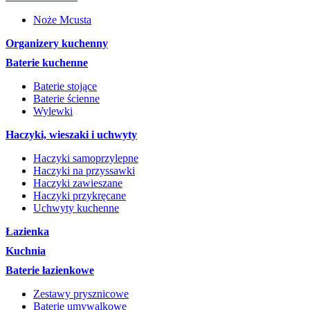
Noże Mcusta
Organizery kuchenny
Baterie kuchenne
Baterie stojące
Baterie ścienne
Wylewki
Haczyki, wieszaki i uchwyty
Haczyki samoprzylepne
Haczyki na przyssawki
Haczyki zawieszane
Haczyki przykręcane
Uchwyty kuchenne
Łazienka
Kuchnia
Baterie łazienkowe
Zestawy prysznicowe
Baterie umywalkowe