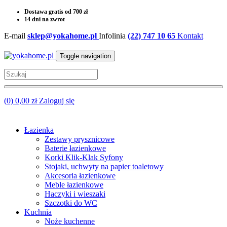
Dostawa gratis od 700 zł
14 dni na zwrot
E-mail
sklep@yokahome.pl
Infolinia
(22) 747 10 65
Kontakt
Toggle navigation
(0) 0,00 zł
Zaloguj się
Łazienka
Zestawy prysznicowe
Baterie łazienkowe
Korki Klik-Klak Syfony
Stojaki, uchwyty na papier toaletowy
Akcesoria łazienkowe
Meble łazienkowe
Haczyki i wieszaki
Szczotki do WC
Kuchnia
Noże kuchenne