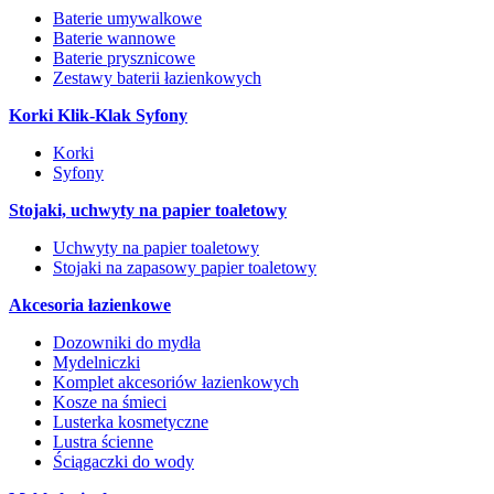
Baterie umywalkowe
Baterie wannowe
Baterie prysznicowe
Zestawy baterii łazienkowych
Korki Klik-Klak Syfony
Korki
Syfony
Stojaki, uchwyty na papier toaletowy
Uchwyty na papier toaletowy
Stojaki na zapasowy papier toaletowy
Akcesoria łazienkowe
Dozowniki do mydła
Mydelniczki
Komplet akcesoriów łazienkowych
Kosze na śmieci
Lusterka kosmetyczne
Lustra ścienne
Ściągaczki do wody