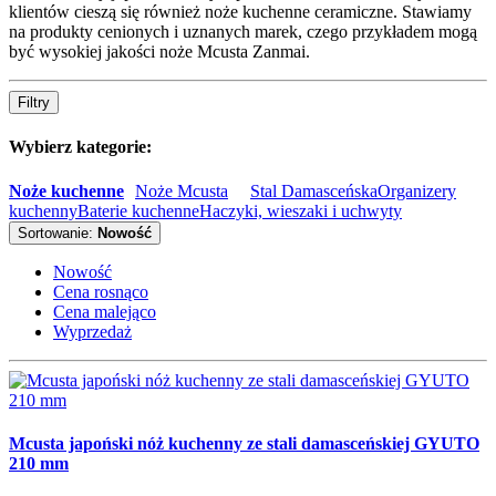
klientów cieszą się również noże kuchenne ceramiczne. Stawiamy
na produkty cenionych i uznanych marek, czego przykładem mogą
być wysokiej jakości noże Mcusta Zanmai.
Filtry
Wybierz kategorie:
Noże kuchenne
Noże Mcusta
Stal Damasceńska
Organizery
kuchenny
Baterie kuchenne
Haczyki, wieszaki i uchwyty
Sortowanie:
Nowość
Nowość
Cena rosnąco
Cena malejąco
Wyprzedaż
Mcusta japoński nóż kuchenny ze stali damasceńskiej GYUTO
210 mm