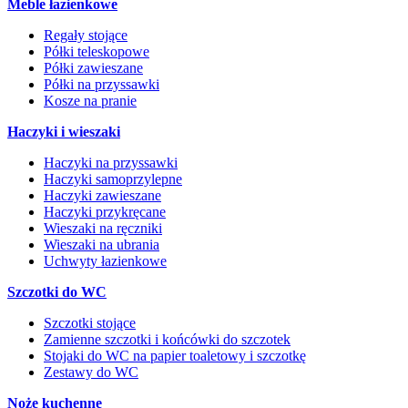
Meble łazienkowe
Regały stojące
Półki teleskopowe
Półki zawieszane
Półki na przyssawki
Kosze na pranie
Haczyki i wieszaki
Haczyki na przyssawki
Haczyki samoprzylepne
Haczyki zawieszane
Haczyki przykręcane
Wieszaki na ręczniki
Wieszaki na ubrania
Uchwyty łazienkowe
Szczotki do WC
Szczotki stojące
Zamienne szczotki i końcówki do szczotek
Stojaki do WC na papier toaletowy i szczotkę
Zestawy do WC
Noże kuchenne