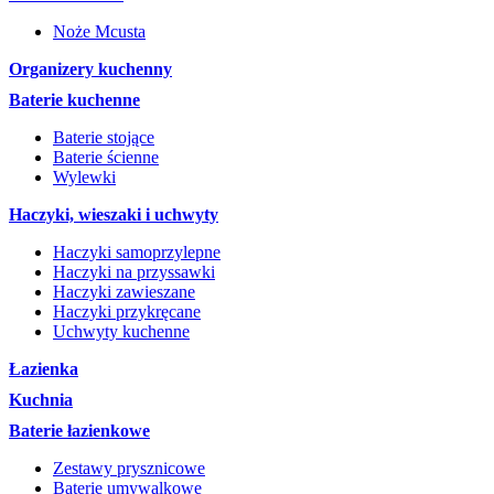
Noże Mcusta
Organizery kuchenny
Baterie kuchenne
Baterie stojące
Baterie ścienne
Wylewki
Haczyki, wieszaki i uchwyty
Haczyki samoprzylepne
Haczyki na przyssawki
Haczyki zawieszane
Haczyki przykręcane
Uchwyty kuchenne
Łazienka
Kuchnia
Baterie łazienkowe
Zestawy prysznicowe
Baterie umywalkowe