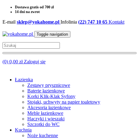
Dostawa gratis od 700 zł
14 dni na zwrot
E-mail
sklep@yokahome.pl
Infolinia
(22) 747 10 65
Kontakt
Toggle navigation
(0) 0,00 zł
Zaloguj się
Łazienka
Zestawy prysznicowe
Baterie łazienkowe
Korki Klik-Klak Syfony
Stojaki, uchwyty na papier toaletowy
Akcesoria łazienkowe
Meble łazienkowe
Haczyki i wieszaki
Szczotki do WC
Kuchnia
Noże kuchenne