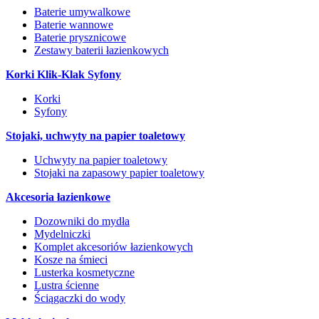
Baterie umywalkowe
Baterie wannowe
Baterie prysznicowe
Zestawy baterii łazienkowych
Korki Klik-Klak Syfony
Korki
Syfony
Stojaki, uchwyty na papier toaletowy
Uchwyty na papier toaletowy
Stojaki na zapasowy papier toaletowy
Akcesoria łazienkowe
Dozowniki do mydła
Mydelniczki
Komplet akcesoriów łazienkowych
Kosze na śmieci
Lusterka kosmetyczne
Lustra ścienne
Ściągaczki do wody