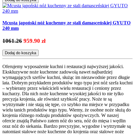
Mcusta japoński nóż kuchenny ze stali damasceńskiej GYUTO
240 mm
1061.26
959.90 zł
Dodaj do koszyka
Oferujemy wyposażenie kuchni i restauracji najwyższej jakości.
Ekskluzywne noże kuchenne zadowolą nawet najbardziej
wymagających szefów kuchni, służąc im niezawodnie przez długie
lata. Dobrym przykładem produktów tego typu jest nóż szefa kuchni
– wybierany przez właścicieli wielu restauracji i ceniony przez
kucharzy. Dla nich noże kuchenne wysokiej jakości to nie tylko
precyzja krojenia, ale również szybkość pracy. Noże te są
wytrzymałe i nie stają się tępe, co szybko ma miejsce w przypadku
wielu tanich produktów tego typu. Wiemy, że osobne noże służą do
krojenia różnego rodzaju produktów spożywczych. W naszej
ofercie znajdą Państwo zatem nóż do sera, nóż do mięsa i wędlin
oraz nóż do siekania. Bardzo precyzyjne, wygodne i wytrzymałe są
natomiast stalowe noże kuchenne do krojenia oraz stalowe noże