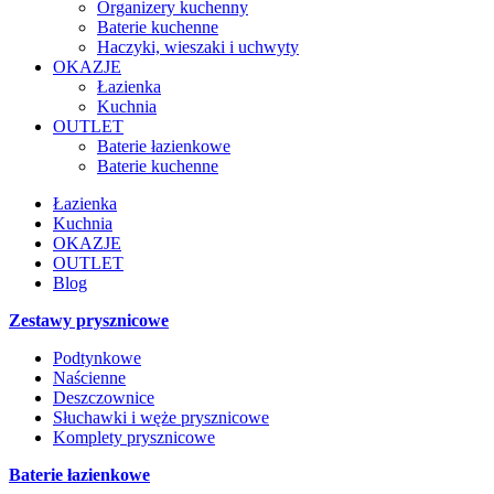
Organizery kuchenny
Baterie kuchenne
Haczyki, wieszaki i uchwyty
OKAZJE
Łazienka
Kuchnia
OUTLET
Baterie łazienkowe
Baterie kuchenne
Łazienka
Kuchnia
OKAZJE
OUTLET
Blog
Zestawy prysznicowe
Podtynkowe
Naścienne
Deszczownice
Słuchawki i węże prysznicowe
Komplety prysznicowe
Baterie łazienkowe