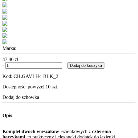
Marka:
47.46 zł
-
+
Dodaj do koszyka
Kod: CH.GAVI-H4-BLK_2
Dostępność: powyżej 10 szt.
Dodaj do schowka
Opis
Komplet dwóch wieszaków
łazienkowych z
czterema
haczykami
, to praktyczny i elegancki dodatek do łazienki