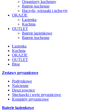
Organizery kuchenny
Baterie kuchenne
Haczyki, wieszaki i uchwyty
OKAZJE
Łazienka
Kuchnia
OUTLET
Baterie łazienkowe
Baterie kuchenne
Łazienka
Kuchnia
OKAZJE
OUTLET
Blog
Zestawy prysznicowe
Podtynkowe
Naścienne
Deszczownice
Słuchawki i węże prysznicowe
Komplety prysznicowe
Baterie łazienkowe