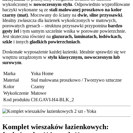
wykończonej w
nowoczesnym stylu
. Odpowiednio wyprofilowane
haczyki wykonane są ze
stali malowanej proszkowo na kolor
czarny (mat)
. Mocowany do ściany na
dwie, silne przyssawki
.
Idealny zwłaszcza dla łazienek wykończonych w matowych,
porowatych gresach – struktura przyssawki przypomina
bardzo
gęsty żel
i tym samym szczelnie wnika w porowate powierzchnie.
Jest skuteczna również na
glazurach, laminatach, lodówkach,
szkle
i innych
gładkich powierzchniach
.
Doskonałe wyposażenie każdej łazienki. Idealnie sprawdzi się we
wnętrzu urządzonym w
stylu klasycznym, nowoczesnym lub
surowym
.
Marka
Yoka Home
Materiał
Stal malowana proszkowo / Tworzywo sztuczne
Kolor
Czarny
Wykończenie
Matowe
Kod produktu
CH.GAVI-H4-BLK_2
Komplet wieszaków łazienkowych: