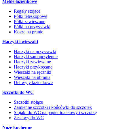
Meble łazienkowe
Regały stojące
Półki teleskopowe
Półki zawieszane
Półki na przyssawki
Kosze na pranie
Haczyki i wieszaki
Haczyki na przyssawki
Haczyki samoprzylepne
Haczyki zawieszane
Haczyki przykręcane
Wieszaki na ręczniki
Wieszaki na ubrania
Uchwyty łazienkowe
Szczotki do WC
Szczotki stojące
Zamienne szczotki i końcówki do szczotek
Stojaki do WC na papier toaletowy i szczotkę
Zestawy do WC
Noże kuchenne