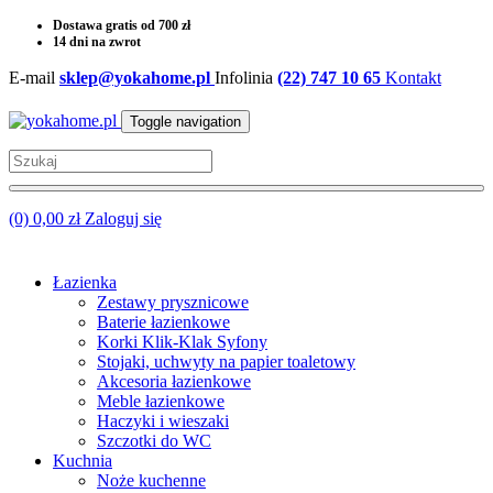
Dostawa gratis od 700 zł
14 dni na zwrot
E-mail
sklep@yokahome.pl
Infolinia
(22) 747 10 65
Kontakt
Toggle navigation
(0) 0,00 zł
Zaloguj się
Łazienka
Zestawy prysznicowe
Baterie łazienkowe
Korki Klik-Klak Syfony
Stojaki, uchwyty na papier toaletowy
Akcesoria łazienkowe
Meble łazienkowe
Haczyki i wieszaki
Szczotki do WC
Kuchnia
Noże kuchenne