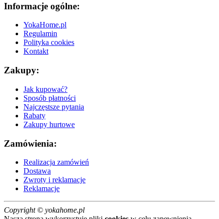
Informacje ogólne:
YokaHome.pl
Regulamin
Polityka cookies
Kontakt
Zakupy:
Jak kupować?
Sposób płatności
Najczęstsze pytania
Rabaty
Zakupy hurtowe
Zamówienia:
Realizacja zamówień
Dostawa
Zwroty i reklamacje
Reklamacje
Copyright ©
yokahome.pl
Nasza strona wykorzystuje pliki
cookies
w celu zapewnienia