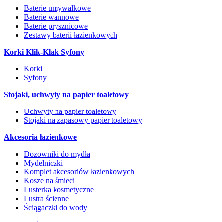
Baterie umywalkowe
Baterie wannowe
Baterie prysznicowe
Zestawy baterii łazienkowych
Korki Klik-Klak Syfony
Korki
Syfony
Stojaki, uchwyty na papier toaletowy
Uchwyty na papier toaletowy
Stojaki na zapasowy papier toaletowy
Akcesoria łazienkowe
Dozowniki do mydła
Mydelniczki
Komplet akcesoriów łazienkowych
Kosze na śmieci
Lusterka kosmetyczne
Lustra ścienne
Ściągaczki do wody