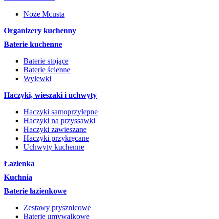
Noże Mcusta
Organizery kuchenny
Baterie kuchenne
Baterie stojące
Baterie ścienne
Wylewki
Haczyki, wieszaki i uchwyty
Haczyki samoprzylepne
Haczyki na przyssawki
Haczyki zawieszane
Haczyki przykręcane
Uchwyty kuchenne
Łazienka
Kuchnia
Baterie łazienkowe
Zestawy prysznicowe
Baterie umywalkowe