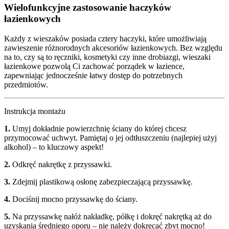
Wielofunkcyjne zastosowanie haczyków
łazienkowych
Każdy z wieszaków posiada cztery haczyki, które umożliwiają
zawieszenie różnorodnych akcesoriów łazienkowych. Bez względu
na to, czy są to ręczniki, kosmetyki czy inne drobiazgi, wieszaki
łazienkowe pozwolą Ci zachować porządek w łazience,
zapewniając jednocześnie łatwy dostęp do potrzebnych
przedmiotów.
Instrukcja montażu
1.
Umyj dokładnie powierzchnię ściany do której chcesz
przymocować uchwyt. Pamiętaj o jej odtłuszczeniu (najlepiej użyj
alkohol) – to kluczowy aspekt!
2.
Odkręć nakrętkę z przyssawki.
3.
Zdejmij plastikową osłonę zabezpieczającą przyssawkę.
4.
Dociśnij mocno przyssawkę do ściany.
5.
Na przyssawkę nałóż nakładkę, półkę i dokręć nakrętką aż do
uzyskania średniego oporu – nie należy dokręcać zbyt mocno!