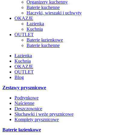
Organizery kuchenny
Baterie kuchenne
Haczyki, wieszaki i uchwyty
OKAZJE
Łazienka
Kuchnia
OUTLET
Baterie łazienkowe
Baterie kuchenne
Łazienka
Kuchnia
OKAZJE
OUTLET
Blog
Zestawy prysznicowe
Podtynkowe
Naścienne
Deszczownice
Słuchawki i węże prysznicowe
Komplety prysznicowe
Baterie łazienkowe