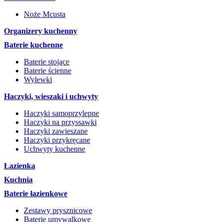
Noże Mcusta
Organizery kuchenny
Baterie kuchenne
Baterie stojące
Baterie ścienne
Wylewki
Haczyki, wieszaki i uchwyty
Haczyki samoprzylepne
Haczyki na przyssawki
Haczyki zawieszane
Haczyki przykręcane
Uchwyty kuchenne
Łazienka
Kuchnia
Baterie łazienkowe
Zestawy prysznicowe
Baterie umywalkowe