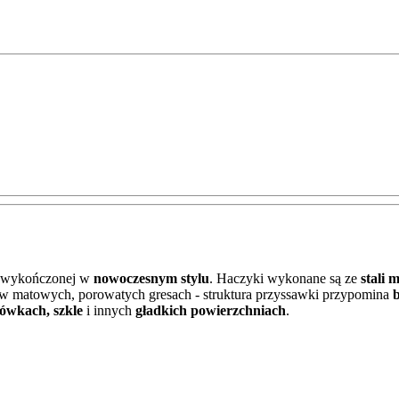
ki wykończonej w
nowoczesnym stylu
. Haczyki wykonane są ze
stali
 w matowych, porowatych gresach - struktura przyssawki przypomina
b
dówkach, szkle
i innych
gładkich powierzchniach
.