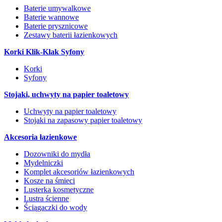
Baterie umywalkowe
Baterie wannowe
Baterie prysznicowe
Zestawy baterii łazienkowych
Korki Klik-Klak Syfony
Korki
Syfony
Stojaki, uchwyty na papier toaletowy
Uchwyty na papier toaletowy
Stojaki na zapasowy papier toaletowy
Akcesoria łazienkowe
Dozowniki do mydła
Mydelniczki
Komplet akcesoriów łazienkowych
Kosze na śmieci
Lusterka kosmetyczne
Lustra ścienne
Ściągaczki do wody