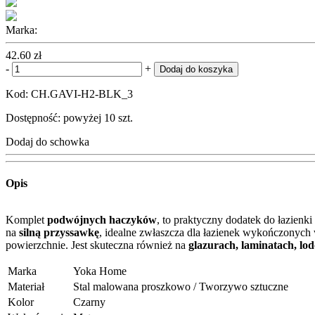
Marka:
42.60 zł
-
+
Dodaj do koszyka
Kod: CH.GAVI-H2-BLK_3
Dostępność: powyżej 10 szt.
Dodaj do schowka
Opis
Komplet
podwójnych haczyków
, to praktyczny dodatek do łazien
na
silną przyssawkę
, idealne zwłaszcza dla łazienek wykończonych
powierzchnie. Jest skuteczna również na
glazurach, laminatach, lo
Marka
Yoka Home
Materiał
Stal malowana proszkowo / Tworzywo sztuczne
Kolor
Czarny