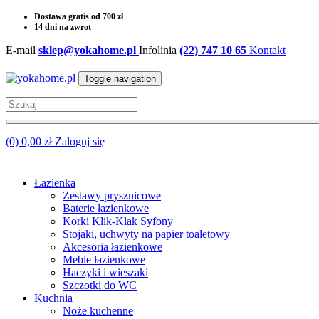
Dostawa gratis od 700 zł
14 dni na zwrot
E-mail
sklep@yokahome.pl
Infolinia
(22) 747 10 65
Kontakt
Toggle navigation
(0) 0,00 zł
Zaloguj się
Łazienka
Zestawy prysznicowe
Baterie łazienkowe
Korki Klik-Klak Syfony
Stojaki, uchwyty na papier toaletowy
Akcesoria łazienkowe
Meble łazienkowe
Haczyki i wieszaki
Szczotki do WC
Kuchnia
Noże kuchenne