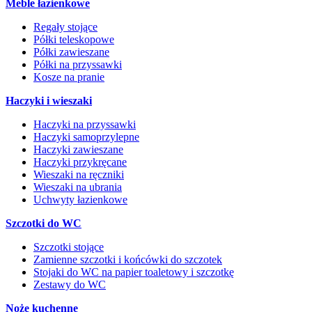
Meble łazienkowe
Regały stojące
Półki teleskopowe
Półki zawieszane
Półki na przyssawki
Kosze na pranie
Haczyki i wieszaki
Haczyki na przyssawki
Haczyki samoprzylepne
Haczyki zawieszane
Haczyki przykręcane
Wieszaki na ręczniki
Wieszaki na ubrania
Uchwyty łazienkowe
Szczotki do WC
Szczotki stojące
Zamienne szczotki i końcówki do szczotek
Stojaki do WC na papier toaletowy i szczotkę
Zestawy do WC
Noże kuchenne